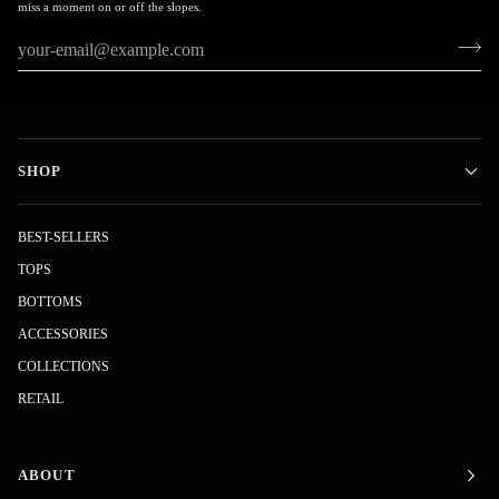
miss a moment on or off the slopes.
SHOP
BEST-SELLERS
TOPS
BOTTOMS
ACCESSORIES
COLLECTIONS
RETAIL
ABOUT