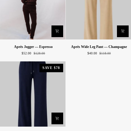
Après
Après
Après Jogger — Espresso
Après Wide Leg Pant — Champagne
Jogger
Wide
$52.00
$128.00
$40.00
$118.00
—
Leg
Espresso
Pant
—
SAVE $78
Champagne