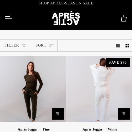
Skip
SHOP APRÈS-SEASON SALE
to
content
Car
SORT
FILTER
SORT
SAVE $76
Après
Après
Après Jogger — Pine
Après Jogger — White
Jogger
Jogger